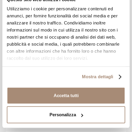
-40%
€ 120,00
€ 200,00
Utilizziamo i cookie per personalizzare contenuti ed
annunci, per fornire funzionalità dei social media e per
analizzare il nostro traffico. Condividiamo inoltre
SALDI
informazioni sul modo in cui utilizza il nostro sito con i
nostri partner che si occupano di analisi dei dati web,
pubblicità e social media, i quali potrebbero combinarle
con altre informazioni che ha fornito loro o che hanno
raccolto dal suo utilizzo dei loro servizi.
Mostra dettagli
Accetta tutti
MONT BLANC
Montblanc Porta Iphone 5
Personalizza