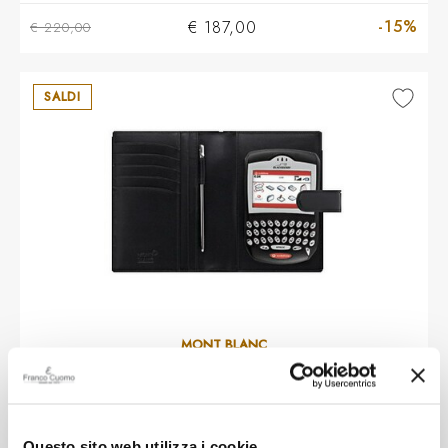
-15%
€ 187,00
€ 220,00
SALDI
MONT BLANC
Montblanc Porta BLACKCERRY con
pennino touch
Questo sito web utilizza i cookie