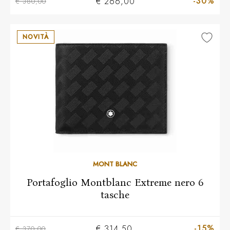
-30%
€ 266,00
€ 380,00
NOVITÀ
MONT BLANC
Portafoglio Montblanc Extreme nero 6
tasche
-15%
€ 314,50
€ 370,00