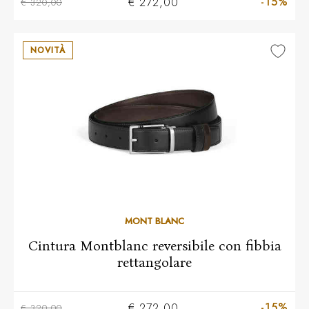
-15%
€ 272,00
€ 320,00
NOVITÀ
MONT BLANC
Cintura Montblanc reversibile con fibbia
rettangolare
-15%
€ 272,00
€ 320,00