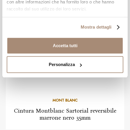
con altre informazioni che ha fornito loro o che hanno
-15%
€ 297,50
€ 350,00
raccolto dal suo utilizzo dei loro servizi.
Mostra dettagli
NOVITÀ
Accetta tutti
Personalizza
MONT BLANC
Cintura Montblanc Sartorial reversibile
marrone nero 35mm