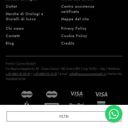
Outlet
Centro assistenza
certificato
Marche di Orologi e
Gioielli di lusso
Mappa del sito
Chi siamo
Privacy Policy
Contatti
Cookie Policy
Blog
Credits
Franco Cuomo Gioielli
Via Regina Margherita, 87 - Corso Cavour, 120 Andria (BT) | Cap 76123 – Italy | Telefono:
+39 0883 59 02 09
/
+39 0883 59 31 29
| e-mail:
info@francocuomogioielli.it
| Partita IVA:
IT00502910722
FILTRI