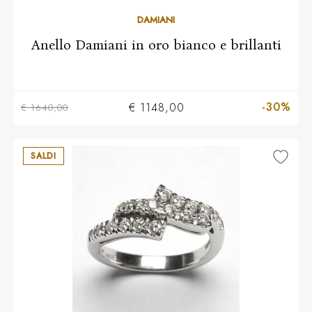
10
11
12
13
14
15
16
17
18
19
20
DAMIANI
Anello Damiani in oro bianco e brillanti
-30%
€ 1148,00
€ 1640,00
SALDI