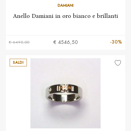
10
11
12
13
14
15
16
17
18
DAMIANI
Anello Damiani in oro bianco e brillanti
-30%
€ 4546,50
€ 6495,00
SALDI