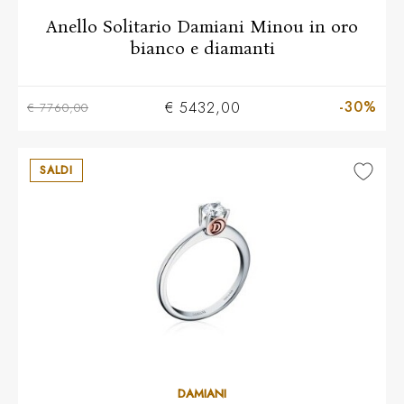
Anello Solitario Damiani Minou in oro
bianco e diamanti
-30%
€ 5432,00
€ 7760,00
SALDI
13
14
15
16
17
18
19
20
DAMIANI