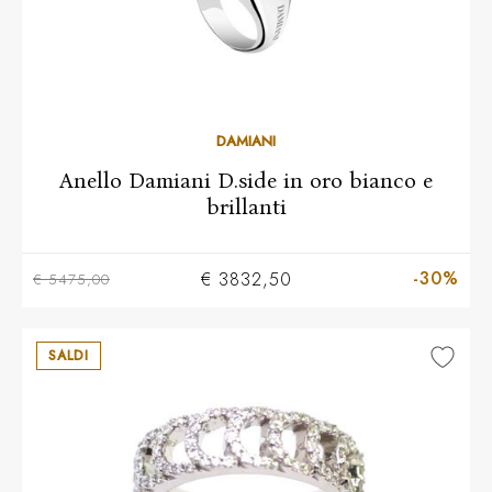
10
11
12
13
14
15
16
17
18
19
DAMIANI
Anello Damiani D.side in oro bianco e
brillanti
-30%
€ 3832,50
€ 5475,00
SALDI