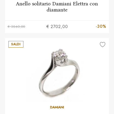
Anello solitario Damiani Elettra con
diamante
-30%
€ 2702,00
€ 3860,00
SALDI
10
11
12
13
14
15
16
17
18
19
20
DAMIANI