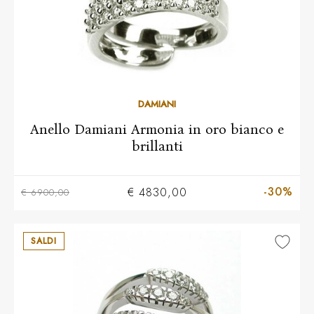
11
12
13
14
15
16
17
DAMIANI
Anello Damiani Armonia in oro bianco e
brillanti
-30%
€ 4830,00
€ 6900,00
SALDI