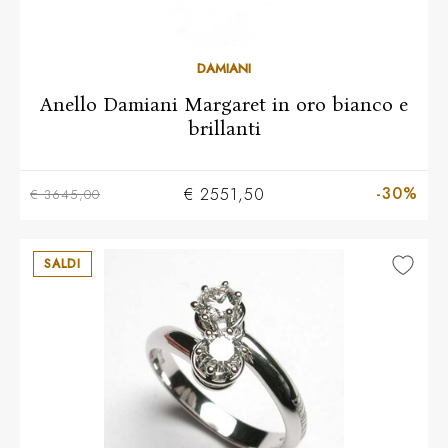
10
11
12
13
14
15
16
17
18
DAMIANI
Anello Damiani Margaret in oro bianco e
brillanti
-30%
€ 2551,50
€ 3645,00
SALDI