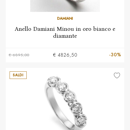
10
11
12
13
14
15
16
17
18
DAMIANI
Anello Damiani Minou in oro bianco e
diamante
-30%
€ 4826,50
€ 6895,00
SALDI