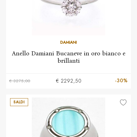
10
11
12
13
14
15
16
17
18
19
DAMIANI
Anello Damiani Bucaneve in oro bianco e
brillanti
-30%
€ 2292,50
€ 3275,00
SALDI