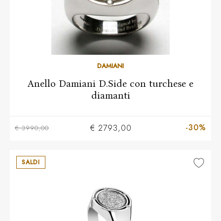
10
12
14
16
18
DAMIANI
Anello Damiani D.Side con turchese e
diamanti
-30%
€ 2793,00
€ 3990,00
SALDI