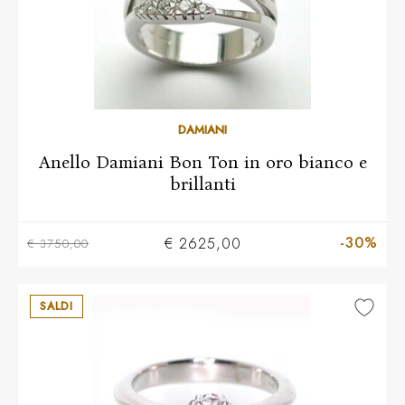
11
12
13
14
15
16
17
18
19
DAMIANI
Anello Damiani Bon Ton in oro bianco e
brillanti
-30%
€ 2625,00
€ 3750,00
SALDI