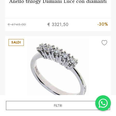
Anello trilogy Damiani Luce con diamanti
-30%
€ 3321,50
€ 4745,00
SALDI
FILTRI
Più taglie disponibili
DAMIANI
Anello veretta Damiani Incanto in oro