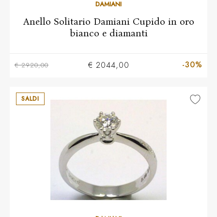
10
11
12
13
14
15
16
17
18
19
20
DAMIANI
Anello Solitario Damiani Cupido in oro
bianco e diamanti
-30%
€ 2044,00
€ 2920,00
SALDI