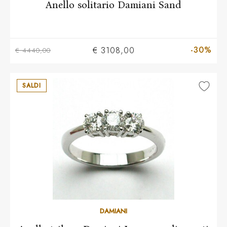
Anello solitario Damiani Sand
-30%
€ 3108,00
€ 4440,00
SALDI
10
11
12
13
14
15
16
17
18
19
DAMIANI