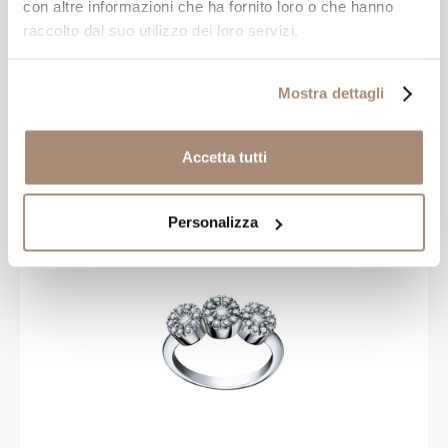
con altre informazioni che ha fornito loro o che hanno
raccolto dal suo utilizzo dei loro servizi.
Più taglie disponibili
DAMIANI
Anello Damiani Sophia Loren in oro
Mostra dettagli
bianco e brillanti
Accetta tutti
-30%
€ 11200,00
€ 16000,00
Personalizza
SALDI