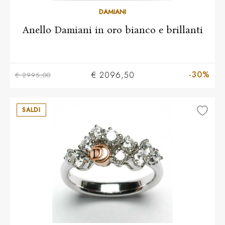
10
11
12
13
14
15
16
17
18
DAMIANI
Anello Damiani in oro bianco e brillanti
-30%
€ 2096,50
€ 2995,00
SALDI