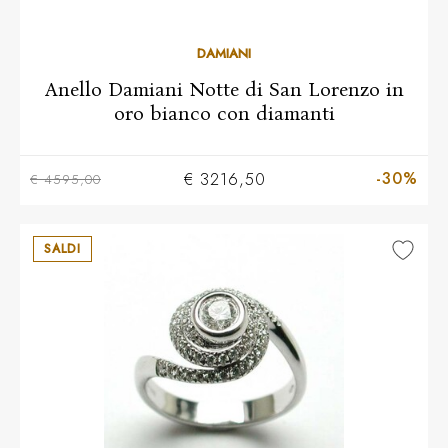
10
11
12
13
14
15
16
17
18
DAMIANI
Anello Damiani Notte di San Lorenzo in
oro bianco con diamanti
-30%
€ 3216,50
€ 4595,00
SALDI