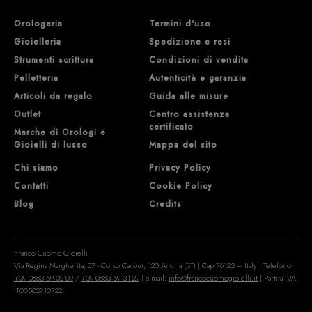
Orologeria
Termini d'uso
Gioielleria
Spedizione e resi
Strumenti scrittura
Condizioni di vendita
Pelletteria
Autenticità e garanzia
Articoli da regalo
Guida alle misure
Outlet
Centro assistenza
certificato
Marche di Orologi e
Gioielli di lusso
Mappa del sito
Chi siamo
Privacy Policy
Contatti
Cookie Policy
Blog
Credits
Franco Cuomo Gioielli
Via Regina Margherita, 87 - Corso Cavour, 120 Andria (BT) | Cap 76123 – Italy | Telefono:
+39 0883 59 02 09
/
+39 0883 59 31 29
| e-mail:
info@francocuomogioielli.it
| Partita IVA:
IT00502910722