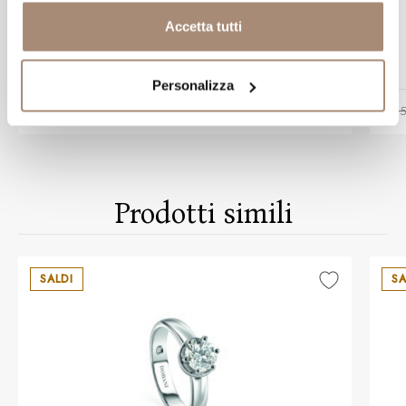
Girocollo Damiani con piastra in oro
Accetta tutti
bianco e brillanti
Personalizza
-30%
€ 2866,50
€ 4095,00
€ 9
Prodotti simili
SALDI
SA