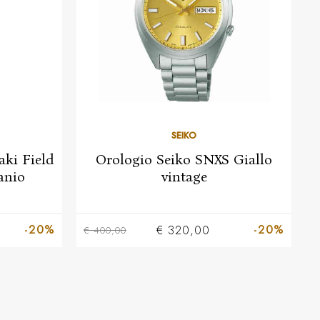
SEIKO
ki Field
Orologio Seiko SNXS Giallo
anio
vintage
-20%
-20%
€ 320,00
€ 400,00
€