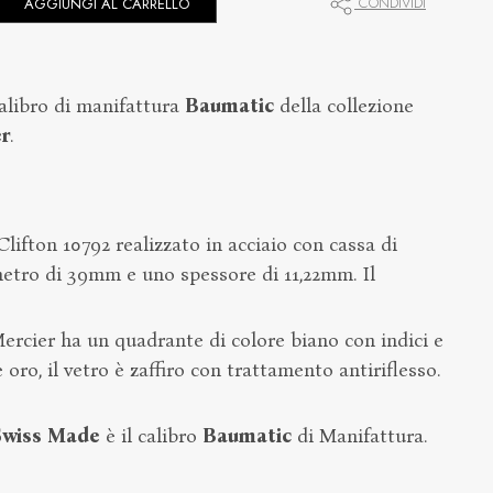
CONDIVIDI
AGGIUNGI AL CARRELLO
alibro di manifattura
Baumatic
della collezione
r
.
fton 10792 realizzato in acciaio con cassa di
etro di 39mm e uno spessore di 11,22mm. Il
cier ha un quadrante di colore biano con indici e
 oro, il vetro è zaffiro con trattamento antiriflesso.
Swiss Made
è il calibro
Baumatic
di Manifattura.