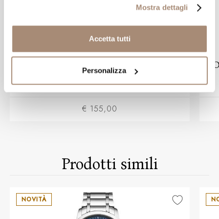
Mostra dettagli
Accetta tutti
BAUME & MERCIER
Cinturino Baume&Mercier in Caucciu
O
Personalizza
nero per Riviera Cronografo
€ 155,00
Prodotti simili
NOVITÀ
N