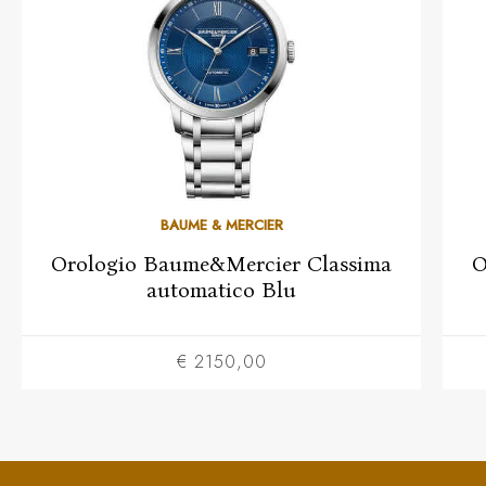
BAUME & MERCIER
Orologio Baume&Mercier Classima
O
automatico Blu
€ 2150,00