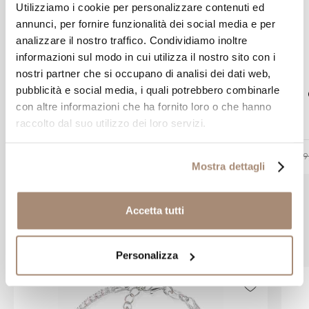
Utilizziamo i cookie per personalizzare contenuti ed
annunci, per fornire funzionalità dei social media e per
analizzare il nostro traffico. Condividiamo inoltre
informazioni sul modo in cui utilizza il nostro sito con i
AMEN
nostri partner che si occupano di analisi dei dati web,
pubblicità e social media, i quali potrebbero combinarle
Collana Amen maglia Veneziana in
con altre informazioni che ha fornito loro o che hanno
argento rodiato
raccolto dal suo utilizzo dei loro servizi.
-10%
€ 26,91
€ 29,90
€ 19
Mostra dettagli
Accetta tutti
Prodotti simili
Personalizza