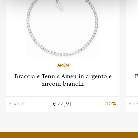
AMEN
Bracciale Tennis Amen in argento e
B
zirconi bianchi
-10%
€ 44,91
€ 49,90
€ 39