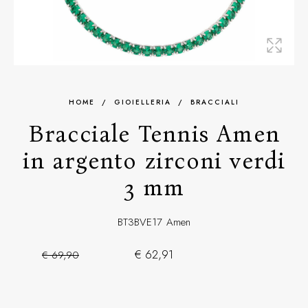
HOME
/
GIOIELLERIA
/
BRACCIALI
Bracciale Tennis Amen
in argento zirconi verdi
3 mm
BT3BVE17
Amen
€ 62,91
€ 69,90