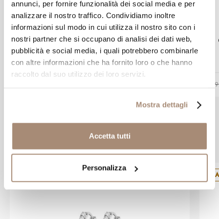
annunci, per fornire funzionalità dei social media e per
analizzare il nostro traffico. Condividiamo inoltre
AMEN
informazioni sul modo in cui utilizza il nostro sito con i
Collana Amen maglia Veneziana in
nostri partner che si occupano di analisi dei dati web,
argento rodiato
pubblicità e social media, i quali potrebbero combinarle
con altre informazioni che ha fornito loro o che hanno
raccolto dal suo utilizzo dei loro servizi.
-10%
€ 26,91
€ 29,90
€ 19
Mostra dettagli
Prodotti simili
Accetta tutti
Personalizza
SA