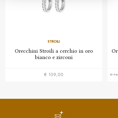
STROILI
Orecchini Stroili a cerchio in oro
Or
bianco e zirconi
€ 109,00
€ 16