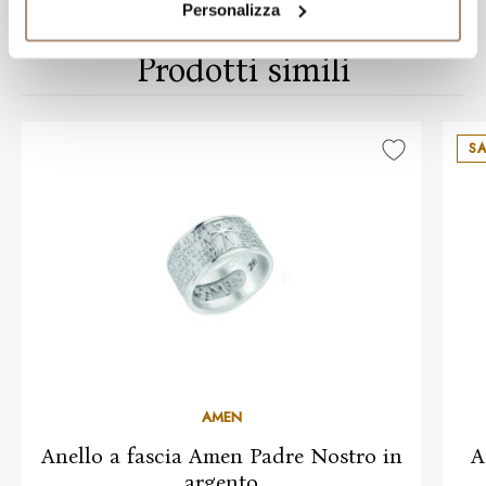
Personalizza
Prodotti simili
SA
AMEN
Anello a fascia Amen Padre Nostro in
A
argento