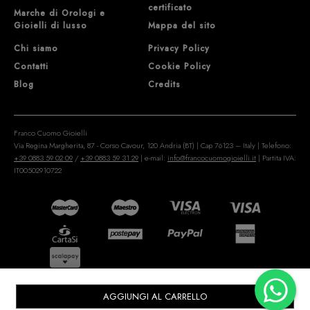
certificato
Marche di Orologi e
Gioielli di lusso
Mappa del sito
Chi siamo
Privacy Policy
Contatti
Cookie Policy
Blog
Credits
Franco Cuomo Gioielli
Via Regina Margherita, 87 - Corso Cavour, 120 Andria (BT) | Cap 76123 – Italy | Telefono:
+39 0883 59 02 09
/
+39 0883 59 31 29
| e-mail:
info@francocuomogioielli.it
| Partita IVA:
IT00502910722
AGGIUNGI AL CARRELLO