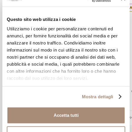
SA
Questo sito web utilizza i cookie
Utilizziamo i cookie per personalizzare contenuti ed
annunci, per fornire funzionalità dei social media e per
analizzare il nostro traffico. Condividiamo inoltre
informazioni sul modo in cui utilizza il nostro sito con i
nostri partner che si occupano di analisi dei dati web,
pubblicità e social media, i quali potrebbero combinarle
con altre informazioni che ha fornito loro o che hanno
raccolto dal suo utilizzo dei loro servizi.
AMEN
Collana Amen maglia Veneziana in
Mostra dettagli
argento rodiato
Accetta tutti
-10%
€ 26,91
€ 29,90
€ 19