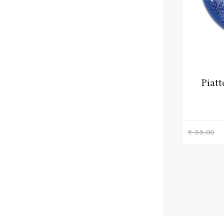
Piat
€ 85,00