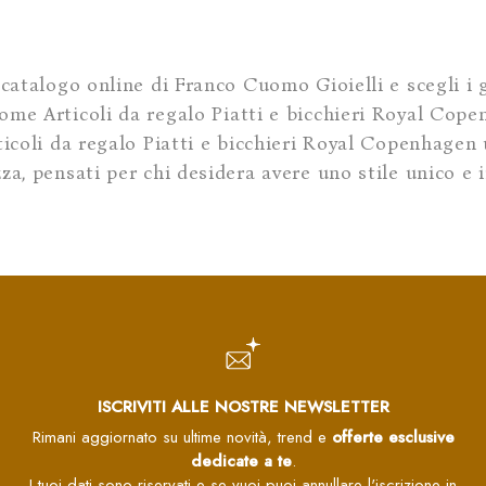
 catalogo online di Franco Cuomo Gioielli e scegli i gi
ome Articoli da regalo Piatti e bicchieri Royal Copen
rticoli da regalo Piatti e bicchieri Royal Copenhage
zza, pensati per chi desidera avere uno stile unico e 
ISCRIVITI ALLE NOSTRE NEWSLETTER
Rimani aggiornato su ultime novità, trend e
offerte esclusive
dedicate a te
.
I tuoi dati sono riservati e se vuoi puoi annullare l'iscrizione in