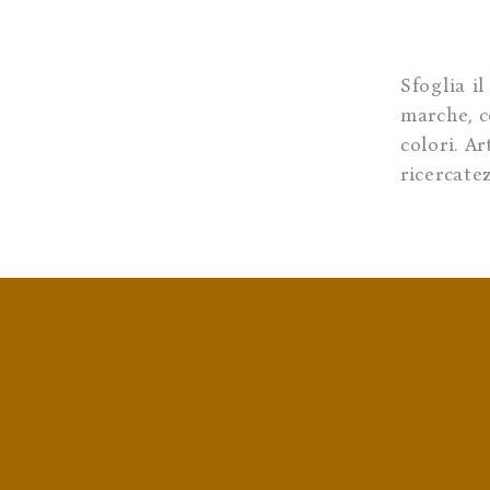
Sfoglia il
marche, c
colori. A
ricercate