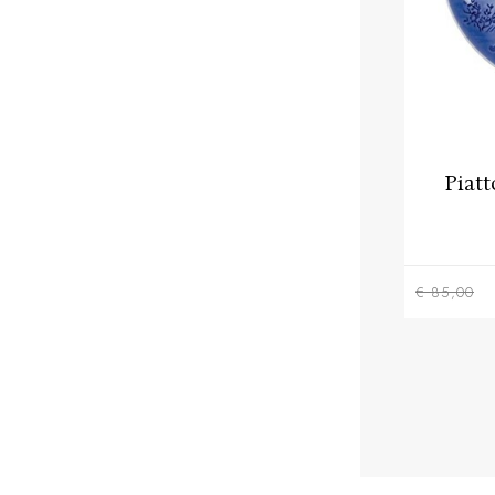
Piat
€ 85,00