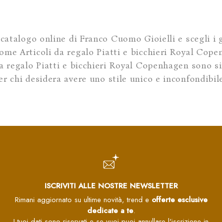
 catalogo online di Franco Cuomo Gioielli e scegli i gi
ome Articoli da regalo Piatti e bicchieri Royal Copenh
da regalo Piatti e bicchieri Royal Copenhagen sono s
er chi desidera avere uno stile unico e inconfondibil
ISCRIVITI ALLE NOSTRE NEWSLETTER
Rimani aggiornato su ultime novità, trend e
offerte esclusive
dedicate a te
.
I tuoi dati sono riservati e se vuoi puoi annullare l'iscrizione in