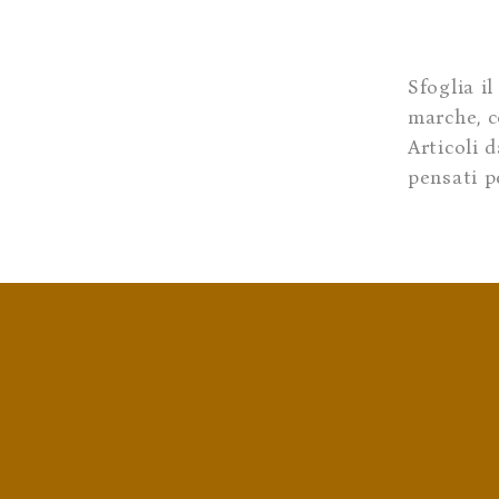
Sfoglia il
marche, c
Articoli 
pensati p