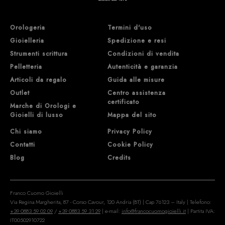
Orologeria
Termini d'uso
Gioielleria
Spedizione e resi
Strumenti scrittura
Condizioni di vendita
Pelletteria
Autenticità e garanzia
Articoli da regalo
Guida alle misure
Outlet
Centro assistenza
certificato
Marche di Orologi e
Gioielli di lusso
Mappa del sito
Chi siamo
Privacy Policy
Contatti
Cookie Policy
Blog
Credits
Franco Cuomo Gioielli
Via Regina Margherita, 87 - Corso Cavour, 120 Andria (BT) | Cap 76123 – Italy | Telefono:
+39 0883 59 02 09
/
+39 0883 59 31 29
| e-mail:
info@francocuomogioielli.it
| Partita IVA:
IT00502910722