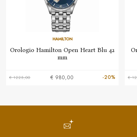
HAMILTON
Orologio Hamilton Open Heart Blu 42
Or
mm
-20%
€ 980,00
€ 1225,00
€ 1