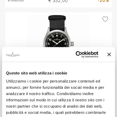
-20%
€ 352,00
€ 440,00
Questo sito web utilizza i cookie
Utilizziamo i cookie per personalizzare contenuti ed
HAMILTON
annunci, per fornire funzionalità dei social media e per
Orologio Hamilton Khaki Field al quarzo
analizzare il nostro traffico. Condividiamo inoltre
38 mm nero
informazioni sul modo in cui utilizza il nostro sito con i
nostri partner che si occupano di analisi dei dati web,
pubblicità e social media, i quali potrebbero combinarle
-20%
€ 352,00
€ 440,00