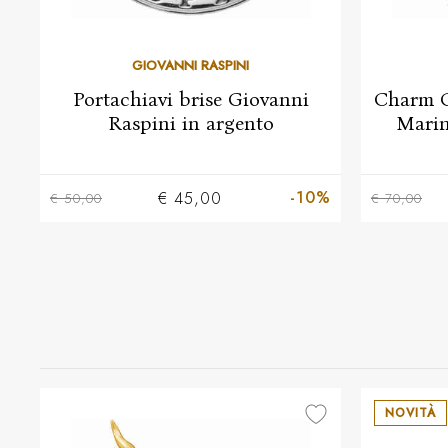
GIOVANNI RASPINI
Portachiavi brise Giovanni
Charm G
Raspini in argento
Marin
-10%
€ 45,00
€ 50,00
€ 70,00
NOVITÀ