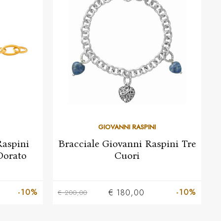
GIOVANNI RASPINI
Raspini
Bracciale Giovanni Raspini Tre
Dorato
Cuori
-10%
-10%
€ 180,00
€ 200,00
€