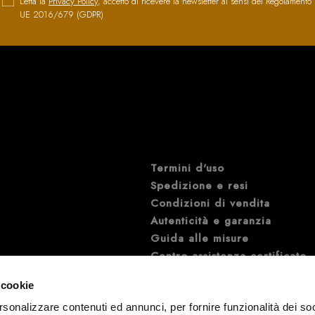
Letta la
Privacy Policy
, accetto di ricevere la newsletter ai sensi del Regolamento
UE 2016/679 (GDPR)
Termini d'uso
Spedizione e resi
Condizioni di vendita
Autenticità e garanzia
Guida alle misure
Centro assistenza certificato
Mappa del sito
 cookie
rsonalizzare contenuti ed annunci, per fornire funzionalità dei so