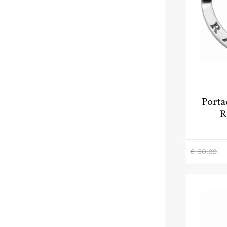
Porta
R
€ 50,00