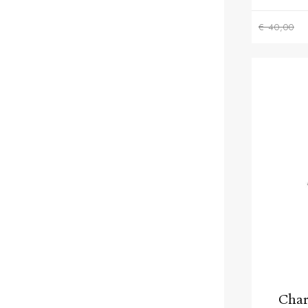
€ 40,00
Char