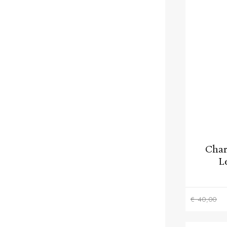
Char
Le
€ 40,00