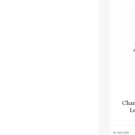
Char
Le
€ 40,00