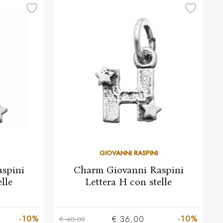
GIOVANNI RASPINI
spini
Charm Giovanni Raspini
lle
Lettera H con stelle
-10%
-10%
€ 36,00
€ 40,00