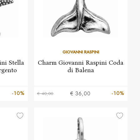
GIOVANNI RASPINI
ni Stella
Charm Giovanni Raspini Coda
rgento
di Balena
-10%
-10%
€ 36,00
€ 40,00