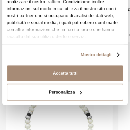
analizzare il nostro traffico. Condividiamo inoltre
Portachiavi brise Giovanni Raspini in
Cha
informazioni sul modo in cui utilizza il nostro sito con i
argento
nostri partner che si occupano di analisi dei dati web,
pubblicità e social media, i quali potrebbero combinarle
con altre informazioni che ha fornito loro o che hanno
-10%
€ 45,00
€ 50,00
€ 70
raccolto dal suo utilizzo dei loro servizi.
Mostra dettagli
Prodotti simili
Accetta tutti
Personalizza