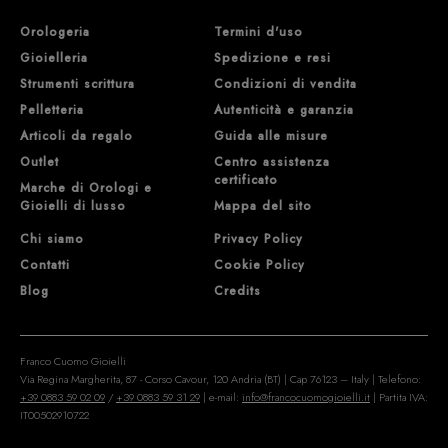
Orologeria
Termini d'uso
Gioielleria
Spedizione e resi
Strumenti scrittura
Condizioni di vendita
Pelletteria
Autenticità e garanzia
Articoli da regalo
Guida alle misure
Outlet
Centro assistenza
certificato
Marche di Orologi e
Gioielli di lusso
Mappa del sito
Chi siamo
Privacy Policy
Contatti
Cookie Policy
Blog
Credits
Franco Cuomo Gioielli
Via Regina Margherita, 87 - Corso Cavour, 120 Andria (BT) | Cap 76123 – Italy | Telefono:
+39 0883 59 02 09
/
+39 0883 59 31 29
| e-mail:
info@francocuomogioielli.it
| Partita IVA:
IT00502910722