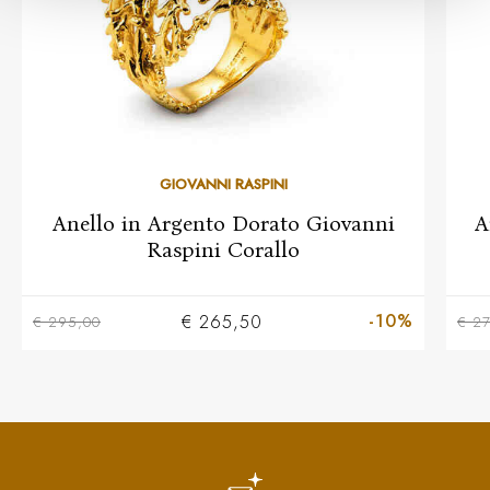
GIOVANNI RASPINI
Anello in Argento Dorato Giovanni
A
Raspini Corallo
-10%
€ 265,50
€ 295,00
€ 2