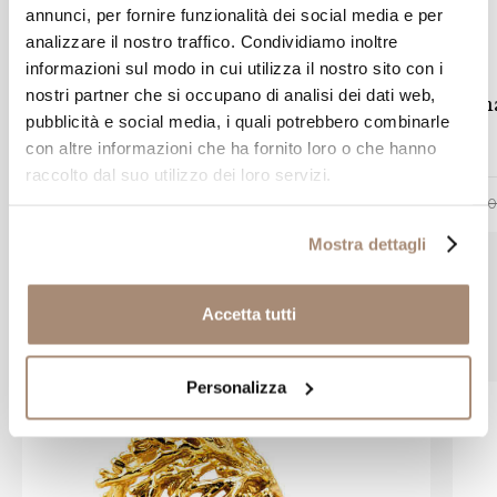
annunci, per fornire funzionalità dei social media e per
analizzare il nostro traffico. Condividiamo inoltre
GIOVANNI RASPINI
informazioni sul modo in cui utilizza il nostro sito con i
nostri partner che si occupano di analisi dei dati web,
Portachiavi brise Giovanni Raspini in
Cha
pubblicità e social media, i quali potrebbero combinarle
argento
con altre informazioni che ha fornito loro o che hanno
raccolto dal suo utilizzo dei loro servizi.
-10%
€ 45,00
€ 50,00
€ 70
Mostra dettagli
Accetta tutti
Prodotti simili
Personalizza