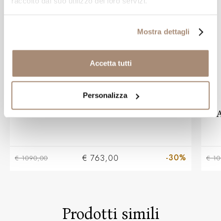
raccolto dal suo utilizzo dei loro servizi.
Mostra dettagli
Accetta tutti
Personalizza
BLISS
Anello Bliss Caresse in oro e diamanti
A
-30%
€ 763,00
€ 1090,00
€ 10
Prodotti simili