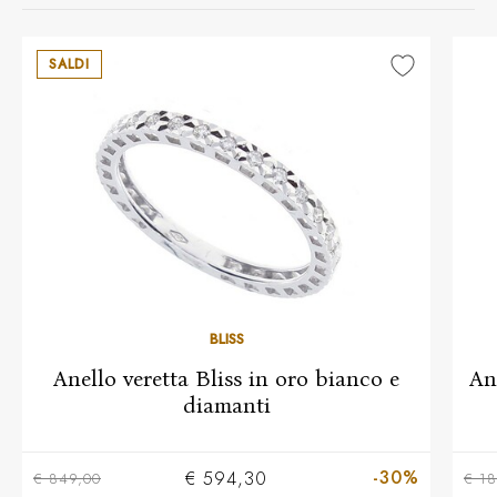
SALDI
BLISS
Anello veretta Bliss in oro bianco e
An
diamanti
-30%
€ 594,30
€ 849,00
€ 1