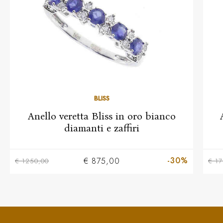
BLISS
Anello veretta Bliss in oro bianco
diamanti e zaffiri
-30%
€ 875,00
€ 1250,00
€ 1