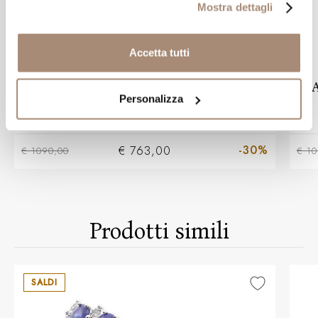
Mostra dettagli
Accetta tutti
BLISS
Anello Bliss Caresse in oro e diamanti
A
Personalizza
-30%
€ 763,00
€ 1090,00
€ 10
Prodotti simili
SALDI