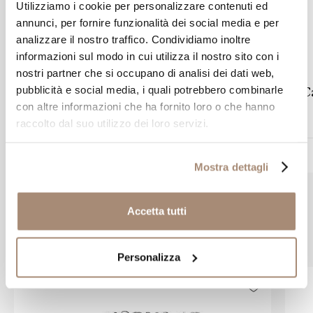
Utilizziamo i cookie per personalizzare contenuti ed
annunci, per fornire funzionalità dei social media e per
analizzare il nostro traffico. Condividiamo inoltre
informazioni sul modo in cui utilizza il nostro sito con i
STROILI
nostri partner che si occupano di analisi dei dati web,
pubblicità e social media, i quali potrebbero combinarle
Catenina Stroili in oro bianco a
C
con altre informazioni che ha fornito loro o che hanno
maglia veneziana
raccolto dal suo utilizzo dei loro servizi.
€ 119,00
Mostra dettagli
Accetta tutti
Prodotti simili
Personalizza