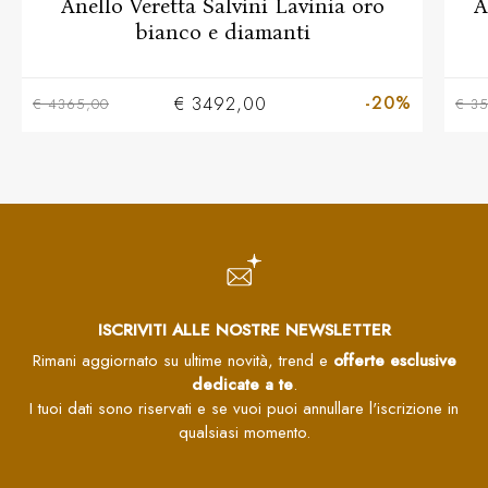
Anello Veretta Salvini Lavinia oro
A
bianco e diamanti
-20%
€ 3492,00
€ 4365,00
€ 3
ISCRIVITI ALLE NOSTRE NEWSLETTER
Rimani aggiornato su ultime novità, trend e
offerte esclusive
dedicate a te
.
I tuoi dati sono riservati e se vuoi puoi annullare l'iscrizione in
qualsiasi momento.