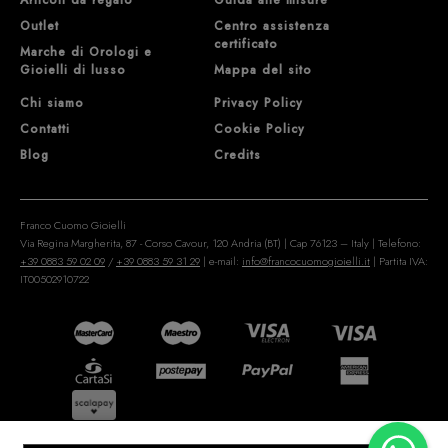
Articoli da regalo
Guida alle misure
Outlet
Centro assistenza
certificato
Marche di Orologi e
Gioielli di lusso
Mappa del sito
Chi siamo
Privacy Policy
Contatti
Cookie Policy
Blog
Credits
Franco Cuomo Gioielli
Via Regina Margherita, 87 - Corso Cavour, 120 Andria (BT) | Cap 76123 – Italy | Telefono:
+39 0883 59 02 09
/
+39 0883 59 31 29
| e-mail:
info@francocuomogioielli.it
| Partita IVA:
IT00502910722