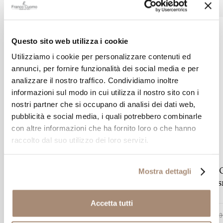
Questo sito web utilizza i cookie
Utilizziamo i cookie per personalizzare contenuti ed
annunci, per fornire funzionalità dei social media e per
analizzare il nostro traffico. Condividiamo inoltre
informazioni sul modo in cui utilizza il nostro sito con i
nostri partner che si occupano di analisi dei dati web,
pubblicità e social media, i quali potrebbero combinarle
con altre informazioni che ha fornito loro o che hanno
raccolto dal suo utilizzo dei loro servizi.
SALVINI
Collana Salvini Be Happy in oro
Mostra dettagli
bianco lettera C con diamanti
s
Accetta tutti
-20%
€ 556,00
€ 695,00
€ 3