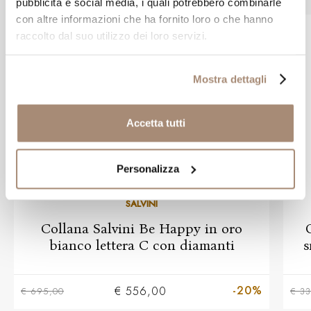
pubblicità e social media, i quali potrebbero combinarle
con altre informazioni che ha fornito loro o che hanno
raccolto dal suo utilizzo dei loro servizi.
Mostra dettagli
Accetta tutti
Personalizza
SALVINI
Collana Salvini Be Happy in oro
bianco lettera C con diamanti
s
-20%
€ 556,00
€ 695,00
€ 3