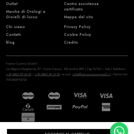
Outlet
Centro assistenza
certificato
Marche di Orologi e
Gioielli di lusso
Mappa del sito
Chi siamo
Privacy Policy
Contatti
Cookie Policy
Blog
Credits
Franco Cuomo Gioielli
Via Regina Margherita, 87 - Corso Cavour, 120 Andria (BT) | Cap 76123 – Italy | Telefono:
+39 0883 59 02 09
/
+39 0883 59 31 29
| e-mail:
info@francocuomogioielli.it
| Partita IVA:
IT00502910722