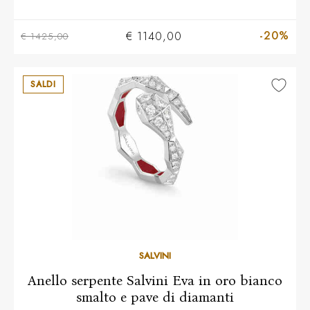
-20%
€ 1140,00
€ 1425,00
SALDI
14
15
16
SALVINI
Anello serpente Salvini Eva in oro bianco
smalto e pave di diamanti