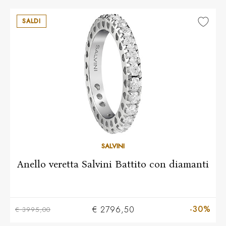
SALDI
14
SALVINI
Anello veretta Salvini Battito con diamanti
-30%
€ 2796,50
€ 3995,00