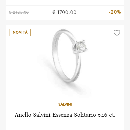
-20%
€ 1700,00
€ 2125,00
NOVITÀ
10
11
12
13
14
15
16
17
18
19
20
SALVINI
Anello Salvini Essenza Solitario 0,16 ct.