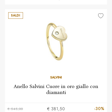
SALDI
13
14
15
SALVINI
Anello Salvini Cuore in oro giallo con
diamanti
-30%
€ 381,50
€ 545,00