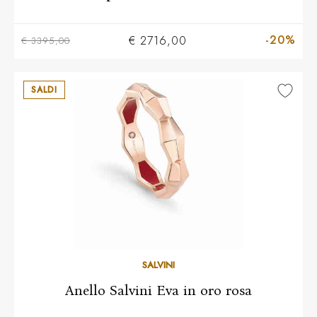
-20%
€ 2716,00
€ 3395,00
SALDI
14
15
16
SALVINI
Anello Salvini Eva in oro rosa