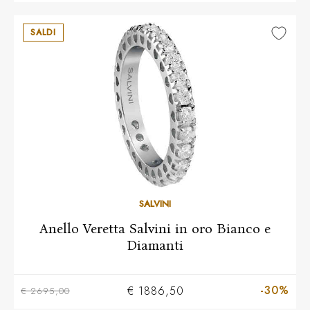
SALDI
14
SALVINI
Anello Veretta Salvini in oro Bianco e
Diamanti
-30%
€ 1886,50
€ 2695,00