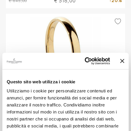
-20%
€ 516,00
€ 645,00
Questo sito web utilizza i cookie
Utilizziamo i cookie per personalizzare contenuti ed
Più taglie disponibili
SALVINI
annunci, per fornire funzionalità dei social media e per
Fede Salvini Essenza in oro giallo taglia 15
analizzare il nostro traffico. Condividiamo inoltre
informazioni sul modo in cui utilizza il nostro sito con i
nostri partner che si occupano di analisi dei dati web,
pubblicità e social media, i quali potrebbero combinarle
-20%
€ 532,00
€ 665,00