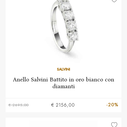
10
11
12
13
14
15
16
17
18
19
20
SALVINI
Anello Salvini Battito in oro bianco con
diamanti
-20%
€ 2156,00
€ 2695,00