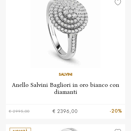
10
11
12
13
14
15
16
17
18
19
20
SALVINI
Anello Salvini Bagliori in oro bianco con
diamanti
-20%
€ 2396,00
€ 2995,00