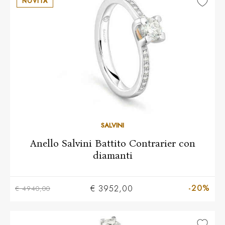
NOVITÀ
10
11
12
13
14
15
16
17
18
19
20
SALVINI
Anello Salvini Battito Contrarier con
diamanti
-20%
€ 3952,00
€ 4940,00