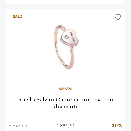
SALDI
12
13
14
SALVINI
Anello Salvini Cuore in oro rosa con
diamanti
-30%
€ 381,50
€ 545,00