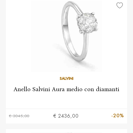
10
11
12
13
14
15
16
17
18
19
20
SALVINI
Anello Salvini Aura medio con diamanti
-20%
€ 2436,00
€ 3045,00