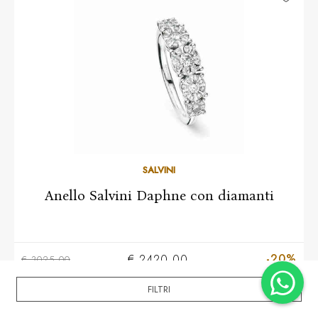
10
11
12
13
14
15
16
17
18
19
20
SALVINI
Anello Salvini Daphne con diamanti
-20%
€ 2420,00
€ 3025,00
FILTRI