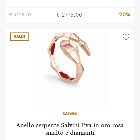
-20%
€ 2716,00
€ 3395,00
SALDI
14
15
16
SALVINI
Anello serpente Salvini Eva in oro rosa
smalto e diamanti