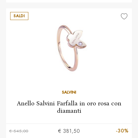
SALDI
10
11
12
13
14
15
16
17
18
19
20
SALVINI
Anello Salvini Farfalla in oro rosa con
diamanti
-30%
€ 381,50
€ 545,00