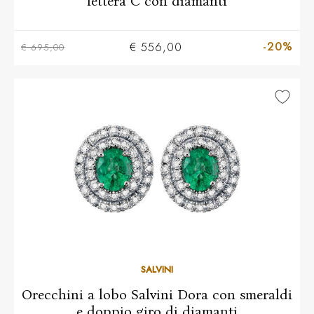
lettera C con diamanti
-20%
€ 556,00
€ 695,00
SALVINI
Orecchini a lobo Salvini Dora con smeraldi
e doppio giro di diamanti