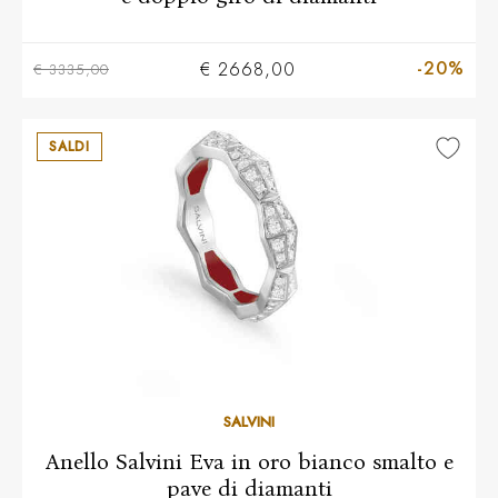
-20%
€ 2668,00
€ 3335,00
SALDI
14
15
16
SALVINI
Anello Salvini Eva in oro bianco smalto e
pave di diamanti