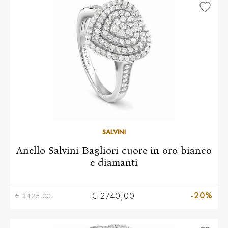
10
11
12
13
14
15
16
17
18
19
20
SALVINI
Anello Salvini Bagliori cuore in oro bianco
e diamanti
-20%
€ 2740,00
€ 3425,00