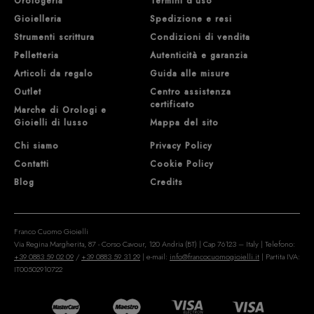
Orologeria
Termini d'uso
Gioielleria
Spedizione e resi
Strumenti scrittura
Condizioni di vendita
Pelletteria
Autenticità e garanzia
Articoli da regalo
Guida alle misure
Outlet
Centro assistenza
certificato
Marche di Orologi e
Gioielli di lusso
Mappa del sito
Chi siamo
Privacy Policy
Contatti
Cookie Policy
Blog
Credits
Franco Cuomo Gioielli
Via Regina Margherita, 87 - Corso Cavour, 120 Andria (BT) | Cap 76123 – Italy | Telefono:
+39 0883 59 02 09
/
+39 0883 59 31 29
| e-mail:
info@francocuomogioielli.it
| Partita IVA:
IT00502910722