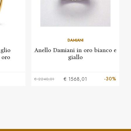
DAMIANI
glio
Anello Damiani in oro bianco e
 oro
giallo
-30%
€ 1568,01
€ 2240,01