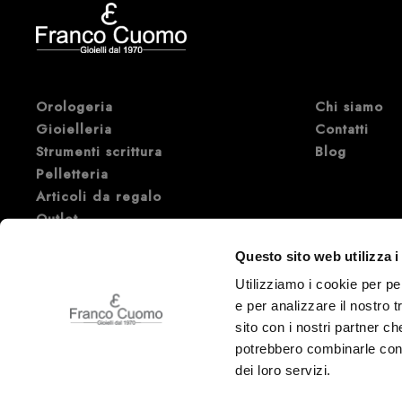
Orologeria
Chi siamo
Gioielleria
Contatti
Strumenti scrittura
Blog
Pelletteria
Articoli da regalo
Outlet
Marche di Orologi e Gioielli di
Questo sito web utilizza i
lusso
Utilizziamo i cookie per pe
e per analizzare il nostro t
sito con i nostri partner ch
potrebbero combinarle con a
Franco Cuomo Gioielli
dei loro servizi.
Via Regina Margherita, 87 - Corso Cavour, 120 Andria (BT) | Cap 76123 – It