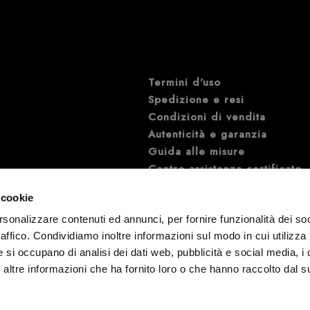
Termini d'uso
Spedizione e resi
Condizioni di vendita
Autenticità e garanzia
Guida alle misure
Centro assistenza certificato
Mappa del sito
 cookie
rsonalizzare contenuti ed annunci, per fornire funzionalità dei so
raffico. Condividiamo inoltre informazioni sul modo in cui utilizza 
e si occupano di analisi dei dati web, pubblicità e social media, i 
ltre informazioni che ha fornito loro o che hanno raccolto dal su
aly | Telefono:
+39 0883 59 02 09
/
+39 0883 59 31 29