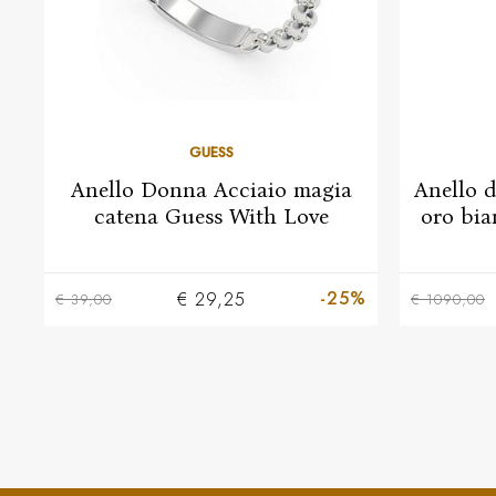
GUESS
Anello Donna Acciaio magia
Anello d
catena Guess With Love
oro bia
-25%
€ 29,25
€ 39,00
€ 1090,00