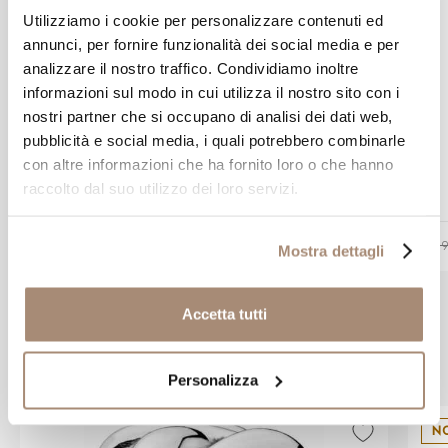
Utilizziamo i cookie per personalizzare contenuti ed
annunci, per fornire funzionalità dei social media e per
analizzare il nostro traffico. Condividiamo inoltre
informazioni sul modo in cui utilizza il nostro sito con i
nostri partner che si occupano di analisi dei dati web,
PANDORA
pubblicità e social media, i quali potrebbero combinarle
Bracciale Tennis Pandora in argento
con altre informazioni che ha fornito loro o che hanno
raccolto dal suo utilizzo dei loro servizi.
€ 69,00
€ 69
Mostra dettagli
Accetta tutti
Prodotti simili
Personalizza
N