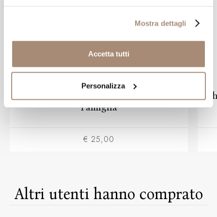
Mostra dettagli
Accetta tutti
PANDORA
Personalizza
Charm Pandora Openwork Cuore della
Ch
Famiglia
€ 25,00
Altri utenti hanno comprato