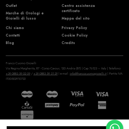
Outlet
Centro assistenza
certificato
Marche di Orologi e
Gioielli di lusso
Mappa del sito
Chi siamo
Privacy Policy
Contatti
Cookie Policy
Blog
Credits
Franco Cuomo Gioielli
Via Regina Margherita, 87 - Corso Cavour, 120 Andria (BT) | Cap 76123 – Italy | Telefono:
+39 0883 59 02 09
/
+39 0883 59 31 29
| e-mail:
info@francocuomogioielli.it
| Partita IVA:
IT00502910722