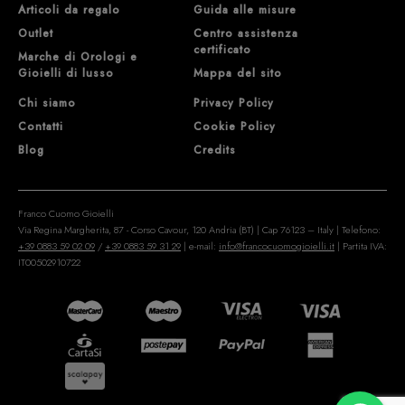
Articoli da regalo
Guida alle misure
Outlet
Centro assistenza
certificato
Marche di Orologi e
Gioielli di lusso
Mappa del sito
Chi siamo
Privacy Policy
Contatti
Cookie Policy
Blog
Credits
Franco Cuomo Gioielli
Via Regina Margherita, 87 - Corso Cavour, 120 Andria (BT) | Cap 76123 – Italy | Telefono:
+39 0883 59 02 09
/
+39 0883 59 31 29
| e-mail:
info@francocuomogioielli.it
| Partita IVA:
IT00502910722