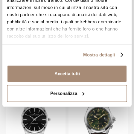
informazioni sul modo in cui utilizza il nostro sito con i
nostri partner che si occupano di analisi dei dati web,
pubblicità e social media, i quali potrebbero combinarle
con altre informazioni che ha fornito loro o che hanno
MONTEGRAPPA
HAMILTON
raccolto dal suo utilizzo dei loro servizi.
Penna a sfera
Orologio Hamilton
Montegrappa
Khaki Field
Mostra dettagli
Armonia nera
automatico 38mm
Nero
-15%
-20%
€ 153,00
€ 596,00
€ 180,00
€ 745,00
Accetta tutti
NOVITÀ
Personalizza