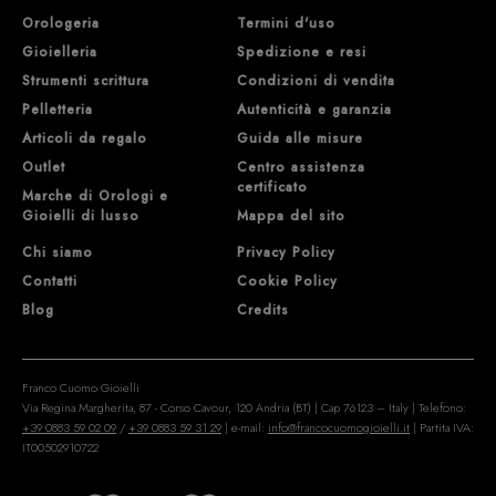
Orologeria
Termini d'uso
Gioielleria
Spedizione e resi
Strumenti scrittura
Condizioni di vendita
Pelletteria
Autenticità e garanzia
Articoli da regalo
Guida alle misure
Outlet
Centro assistenza
certificato
Marche di Orologi e
Gioielli di lusso
Mappa del sito
Chi siamo
Privacy Policy
Contatti
Cookie Policy
Blog
Credits
Franco Cuomo Gioielli
Via Regina Margherita, 87 - Corso Cavour, 120 Andria (BT) | Cap 76123 – Italy | Telefono:
+39 0883 59 02 09
/
+39 0883 59 31 29
| e-mail:
info@francocuomogioielli.it
| Partita IVA:
IT00502910722