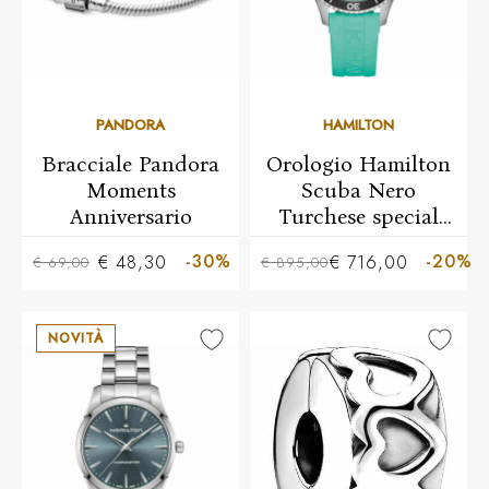
PANDORA
HAMILTON
Bracciale Pandora
Orologio Hamilton
Moments
Scuba Nero
Anniversario
Turchese special
edition
-30%
-20%
€ 48,30
€ 716,00
€ 69,00
€ 895,00
NOVITÀ