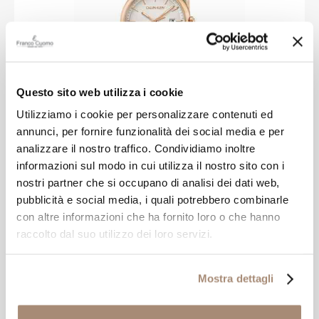
Questo sito web utilizza i cookie
Utilizziamo i cookie per personalizzare contenuti ed
CALVIN KLEIN
annunci, per fornire funzionalità dei social media e per
analizzare il nostro traffico. Condividiamo inoltre
Orologio Calvin Klein da donna in acciaio
informazioni sul modo in cui utilizza il nostro sito con i
rosè
nostri partner che si occupano di analisi dei dati web,
pubblicità e social media, i quali potrebbero combinarle
con altre informazioni che ha fornito loro o che hanno
-30%
€ 167,30
€ 239,00
raccolto dal suo utilizzo dei loro servizi.
SALDI
Mostra dettagli