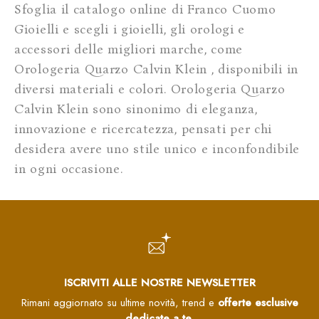
Sfoglia il catalogo online di Franco Cuomo
Gioielli e scegli i gioielli, gli orologi e
accessori delle migliori marche, come
Orologeria Quarzo Calvin Klein , disponibili in
diversi materiali e colori. Orologeria Quarzo
Calvin Klein sono sinonimo di eleganza,
innovazione e ricercatezza, pensati per chi
desidera avere uno stile unico e inconfondibile
in ogni occasione.
ISCRIVITI ALLE NOSTRE NEWSLETTER
Rimani aggiornato su ultime novità, trend e
offerte esclusive
dedicate a te
.