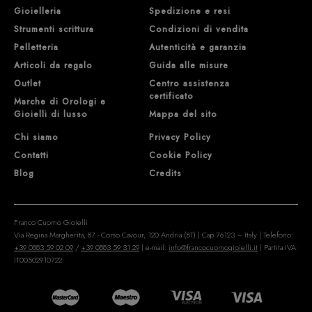
Gioielleria
Spedizione e resi
Strumenti scrittura
Condizioni di vendita
Pelletteria
Autenticità e garanzia
Articoli da regalo
Guida alle misure
Outlet
Centro assistenza
certificato
Marche di Orologi e
Gioielli di lusso
Mappa del sito
Chi siamo
Privacy Policy
Contatti
Cookie Policy
Blog
Credits
Franco Cuomo Gioielli
Via Regina Margherita, 87 - Corso Cavour, 120 Andria (BT) | Cap 76123 – Italy | Telefono:
+39 0883 59 02 09
/
+39 0883 59 31 29
| e-mail:
info@francocuomogioielli.it
| Partita IVA:
IT00502910722