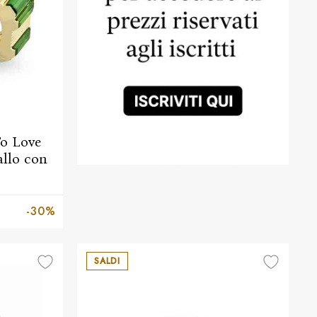
To Love
allo con
-30%
SALDI