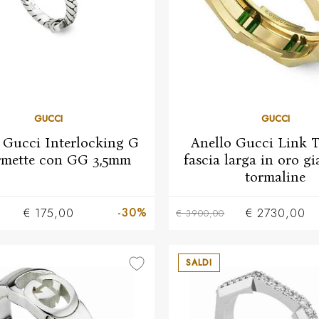
22
15
GUCCI
GUCCI
 Gucci Interlocking G
Anello Gucci Link 
rmette con GG 3,5mm
fascia larga in oro gi
tormaline
-30%
€ 175,00
€ 2730,00
€ 3900,00
SALDI