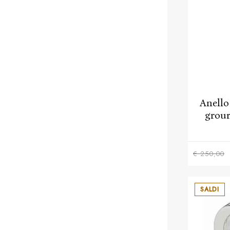
Anello
grou
€ 250,00
SALDI