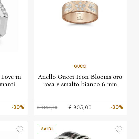
GUCCI
 Love in
Anello Gucci Icon Blooms oro
amanti
rosa e smalto bianco 6 mm
13
15
-30%
-30%
€ 805,00
€ 1150,00
SALDI