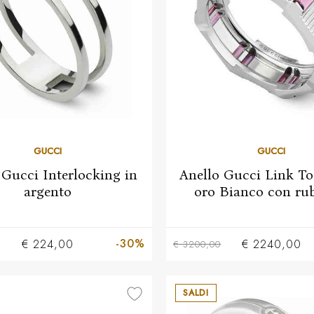
12
14
13
15
GUCCI
GUCCI
 Gucci Interlocking in
Anello Gucci Link To
argento
oro Bianco con rub
-30%
€ 224,00
€ 2240,00
€ 3200,00
SALDI