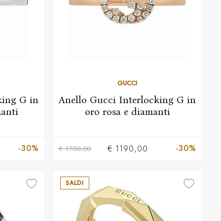
GUCCI
king G in
Anello Gucci Interlocking G in
anti
oro rosa e diamanti
13
15
-30%
-30%
€ 1190,00
€ 1700,00
SALDI