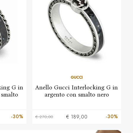
13
17
GUCCI
king G in
Anello Gucci Interlocking G in
 smalto
argento con smalto nero
-30%
-30%
€ 189,00
€ 270,00