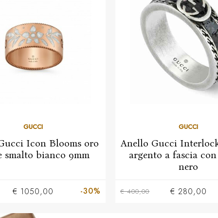
16
18
15
20
GUCCI
GUCCI
Gucci Icon Blooms oro
Anello Gucci Interloc
e smalto bianco 9mm
argento a fascia con
nero
-30%
€ 1050,00
€ 280,00
€ 400,00