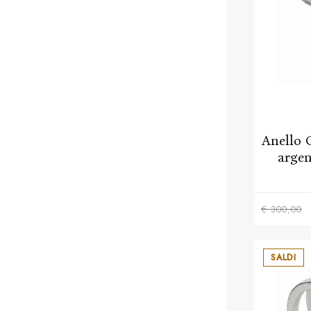
Anello 
argen
€ 300,00
SALDI