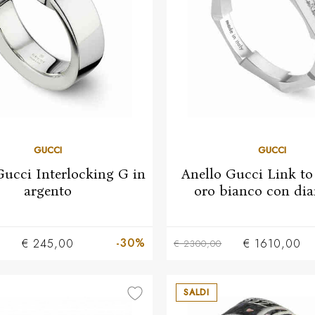
12
14
19
21
GUCCI
GUCCI
Gucci Interlocking G in
Anello Gucci Link to
argento
oro bianco con di
13
15
17
-30%
€ 245,00
€ 1610,00
€ 2300,00
SALDI