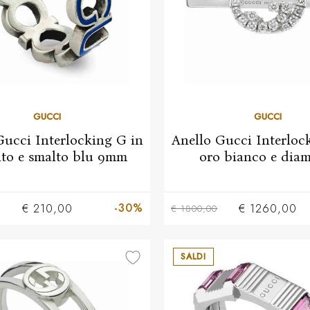
13
15
GUCCI
GUCCI
Gucci Interlocking G in
Anello Gucci Interloc
to e smalto blu 9mm
oro bianco e diam
14
16
-30%
€ 210,00
€ 1260,00
€ 1800,00
SALDI