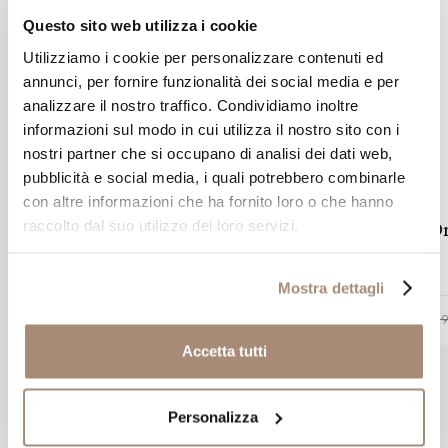
Questo sito web utilizza i cookie
Utilizziamo i cookie per personalizzare contenuti ed
annunci, per fornire funzionalità dei social media e per
analizzare il nostro traffico. Condividiamo inoltre
informazioni sul modo in cui utilizza il nostro sito con i
nostri partner che si occupano di analisi dei dati web,
pubblicità e social media, i quali potrebbero combinarle
G-SHOCK
con altre informazioni che ha fornito loro o che hanno
raccolto dal suo utilizzo dei loro servizi.
Orologio Casio G-Shock nero lucido e
Or
quadrante dorato
Mostra dettagli
-20%
€ 119,20
€ 149,00
€ 9
Accetta tutti
Personalizza
Prodotti simili