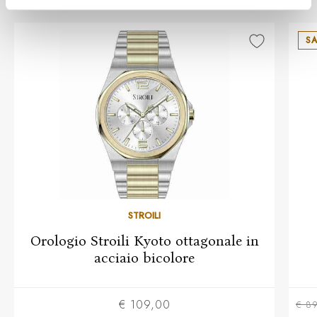
SA
STROILI
Orologio Stroili Kyoto ottagonale in
acciaio bicolore
€ 109,00
€ 89