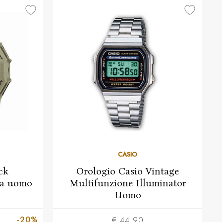
CASIO
ck
Orologio Casio Vintage
da uomo
Multifunzione Illuminator
Uomo
-20%
€ 44,90
€