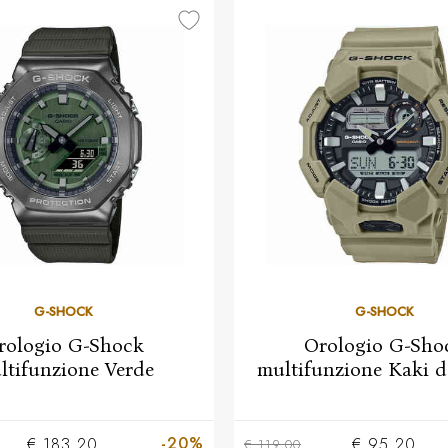
G-SHOCK
G-SHOCK
rologio G-Shock
Orologio G-Sho
ltifunzione Verde
multifunzione Kaki 
-20%
€ 183,20
€ 95,20
€ 119,00