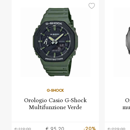
G-SHOCK
Orologio Casio G-Shock
O
Multifunzione Verde
mu
-20%
€ 95,20
€ 119,00
€ 229,00