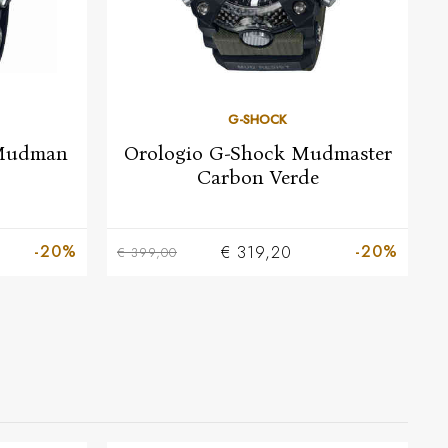
G-SHOCK
Mudman
Orologio G-Shock Mudmaster
o
Carbon Verde
-20%
-20%
€ 319,20
€ 399,00
€