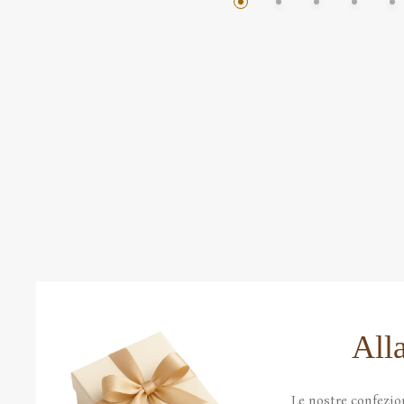
All
Le nostre confezio