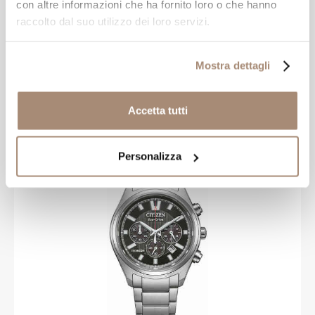
con altre informazioni che ha fornito loro o che hanno
raccolto dal suo utilizzo dei loro servizi.
CITIZEN
Orologio Citizen Super Titanio Cronografo
Mostra dettagli
Blu
Accetta tutti
-20%
€ 319,20
€ 399,00
Personalizza
NOVITÀ