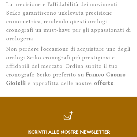
La precisione e l'affidabilità dei movimenti
Seiko garantiscono un'elevata precisione
cronometrica, rendendo questi orologi
cronografi un must-have per gli appassionati di
orologeria.
Non perdere l'occasione di acquistare uno degli
orologi Seiko cronografi più prestigiosi e
affidabili del mercato. Ordina subito il tuo
cronografo Seiko preferito su
Franco Cuomo
Gioielli
e approfitta delle nostre
offerte
.
ISCRIVITI ALLE NOSTRE NEWSLETTER