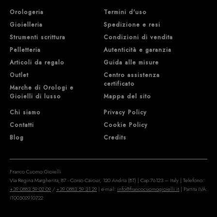
Orologeria
Termini d'uso
Gioielleria
Spedizione e resi
Strumenti scrittura
Condizioni di vendita
Pelletteria
Autenticità e garanzia
Articoli da regalo
Guida alle misure
Outlet
Centro assistenza
certificato
Marche di Orologi e
Gioielli di lusso
Mappa del sito
Chi siamo
Privacy Policy
Contatti
Cookie Policy
Blog
Credits
Franco Cuomo Gioielli
Via Regina Margherita, 87 - Corso Cavour, 120 Andria (BT) | Cap 76123 – Italy | Telefono:
+39 0883 59 02 09
/
+39 0883 59 31 29
| e-mail:
info@francocuomogioielli.it
| Partita IVA:
IT00502910722