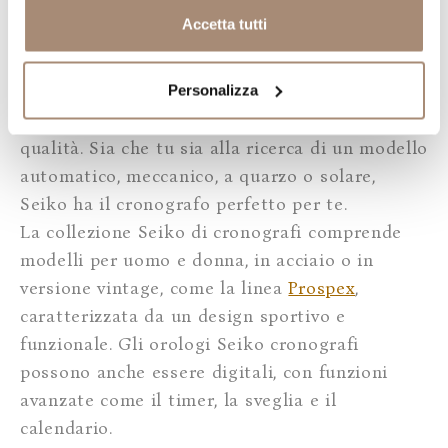
Su Franco Cuomo Gioielli trovi una vasta
Accetta tutti
collezione di
Seiko Cronografi
da donna e da
uomo a prezzo scontato. Seiko è uno dei
marchi leader nel mondo degli orologi e offre
Personalizza
una vasta selezione di cronografi di alta
qualità. Sia che tu sia alla ricerca di un modello
automatico, meccanico, a quarzo o solare,
Seiko ha il cronografo perfetto per te.
La collezione Seiko di cronografi comprende
modelli per uomo e donna, in acciaio o in
versione vintage, come la linea
Prospex
,
caratterizzata da un design sportivo e
funzionale. Gli orologi Seiko cronografi
possono anche essere digitali, con funzioni
avanzate come il timer, la sveglia e il
calendario.