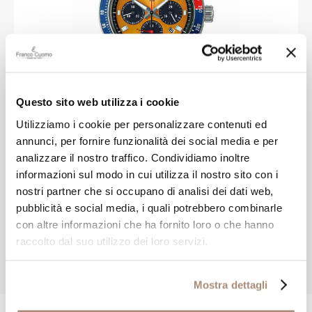
Questo sito web utilizza i cookie
SEIKO
Utilizziamo i cookie per personalizzare contenuti ed
annunci, per fornire funzionalità dei social media e per
Orologio Seiko Speedtimer riedizione
analizzare il nostro traffico. Condividiamo inoltre
Pogue cronografo solare
informazioni sul modo in cui utilizza il nostro sito con i
nostri partner che si occupano di analisi dei dati web,
-20%
€ 616,00
€ 770,00
pubblicità e social media, i quali potrebbero combinarle
con altre informazioni che ha fornito loro o che hanno
raccolto dal suo utilizzo dei loro servizi.
Mostra dettagli