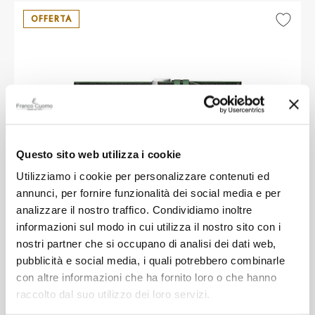
OFFERTA
Questo sito web utilizza i cookie
Utilizziamo i cookie per personalizzare contenuti ed
TISSOT
annunci, per fornire funzionalità dei social media e per
analizzare il nostro traffico. Condividiamo inoltre
Cinturino Tissot in pelle Nero e Verde
informazioni sul modo in cui utilizza il nostro sito con i
22mm
nostri partner che si occupano di analisi dei dati web,
pubblicità e social media, i quali potrebbero combinarle
con altre informazioni che ha fornito loro o che hanno
-30%
€ 31,50
€ 45,00
raccolto dal suo utilizzo dei loro servizi.