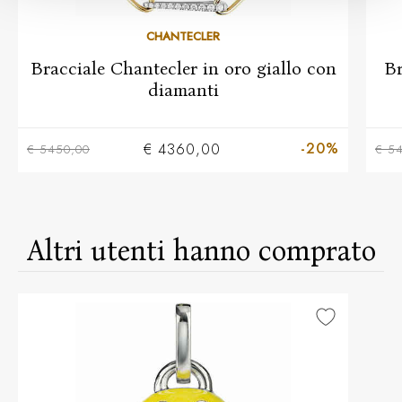
CHANTECLER
Bracciale Chantecler in oro giallo con
Br
diamanti
-20%
€ 4360,00
€ 5450,00
€ 5
Altri utenti hanno comprato