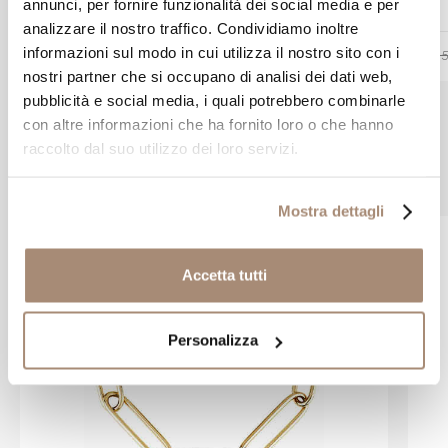
annunci, per fornire funzionalità dei social media e per
analizzare il nostro traffico. Condividiamo inoltre
-10%
informazioni sul modo in cui utilizza il nostro sito con i
€ 369,00
€ 410,00
€ 2
nostri partner che si occupano di analisi dei dati web,
pubblicità e social media, i quali potrebbero combinarle
con altre informazioni che ha fornito loro o che hanno
raccolto dal suo utilizzo dei loro servizi.
Prodotti simili
Mostra dettagli
Accetta tutti
Personalizza