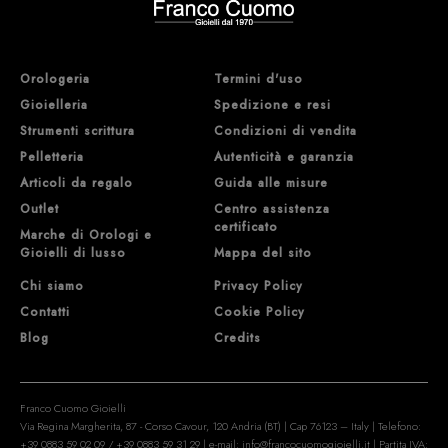
Orologeria
Termini d'uso
Gioielleria
Spedizione e resi
Strumenti scrittura
Condizioni di vendita
Pelletteria
Autenticità e garanzia
Articoli da regalo
Guida alle misure
Outlet
Centro assistenza
certificato
Marche di Orologi e
Gioielli di lusso
Mappa del sito
Chi siamo
Privacy Policy
Contatti
Cookie Policy
Blog
Credits
Franco Cuomo Gioielli
Via Regina Margherita, 87 - Corso Cavour, 120 Andria (BT) | Cap 76123 – Italy | Telefono:
+39 0883 59 02 09
/
+39 0883 59 31 29
| e-mail:
info@francocuomogioielli.it
| Partita IVA: