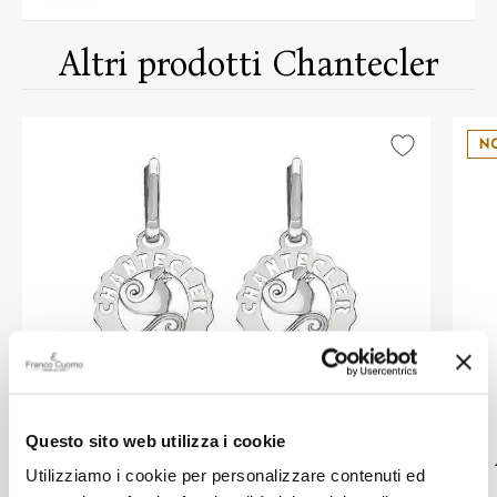
Altri prodotti Chantecler
N
CHANTECLER
Questo sito web utilizza i cookie
Orecchini Chantecler Logo Gallo mini
Utilizziamo i cookie per personalizzare contenuti ed
in argento