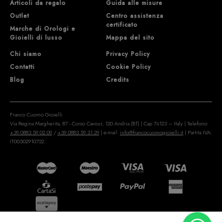
Articoli da regalo
Guida alle misure
Outlet
Centro assistenza
certificato
Marche di Orologi e
Gioielli di lusso
Mappa del sito
Chi siamo
Privacy Policy
Contatti
Cookie Policy
Blog
Credits
Franco Cuomo Gioielli
Via Regina Margherita, 87 - Corso Cavour, 120 Andria (BT) | Cap 76123 – Italy | Telefono:
+39 0883 59 02 09
/
+39 0883 59 31 29
| e-mail:
info@francocuomogioielli.it
| Partita IVA:
IT00502910722