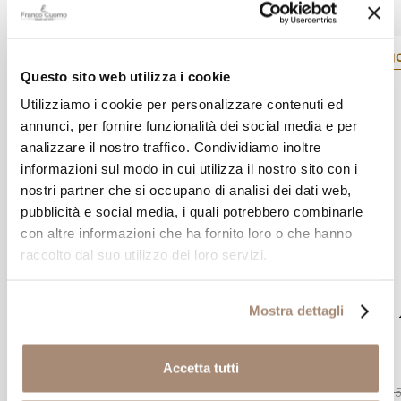
N
Questo sito web utilizza i cookie
Utilizziamo i cookie per personalizzare contenuti ed
annunci, per fornire funzionalità dei social media e per
analizzare il nostro traffico. Condividiamo inoltre
informazioni sul modo in cui utilizza il nostro sito con i
nostri partner che si occupano di analisi dei dati web,
pubblicità e social media, i quali potrebbero combinarle
con altre informazioni che ha fornito loro o che hanno
raccolto dal suo utilizzo dei loro servizi.
CHANTECLER
Orecchini Chantecler Logo Gallo mini
Mostra dettagli
in argento
Accetta tutti
-10%
€ 369,00
€ 410,00
€ 2