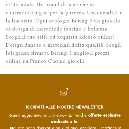
d'alta moda. Un brand danese che si
contraddistingue per la purezza, l'essenzialità e
la linearità. Ogni orologio Bering è un gioiello
di design di incredibile fascino e bellezza.
Scegli il tuo stile ed acquista adesso online!
Design danese e materiali d'alta qualità. Scegli
l'eleganza firmata Bering. I migliori prezzi
online su Franco Cuomo gioielli
ISCRIVITI ALLE NOSTRE NEWSLETTER
Rimani aggiornato su ultime novità, trend e
offerte esclusive
dedicate a te
.
I tuoi dati sono riservati e se vuoi puoi annullare l'iscrizione in