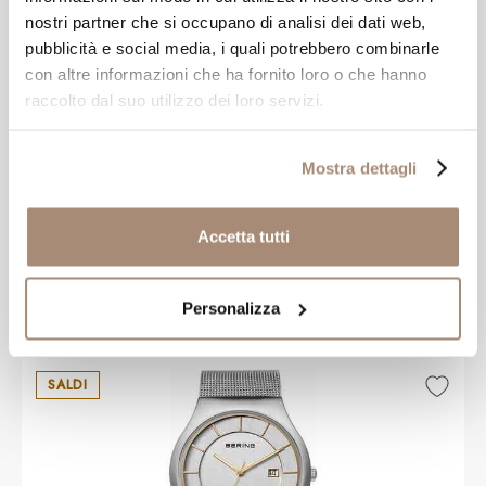
nostri partner che si occupano di analisi dei dati web,
pubblicità e social media, i quali potrebbero combinarle
con altre informazioni che ha fornito loro o che hanno
raccolto dal suo utilizzo dei loro servizi.
Mostra dettagli
BERING
Orologio Bering da donna Madreperla e
cristalli
Accetta tutti
-30%
€ 139,30
Personalizza
€ 199,00
SALDI