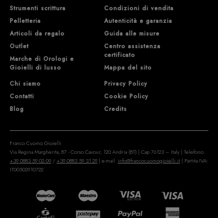
Strumenti scrittura
Condizioni di vendita
Pelletteria
Autenticità e garanzia
Articoli da regalo
Guida alle misure
Outlet
Centro assistenza
certificato
Marche di Orologi e
Gioielli di lusso
Mappa del sito
Chi siamo
Privacy Policy
Contatti
Cookie Policy
Blog
Credits
Franco Cuomo Gioielli
Via Regina Margherita, 87 - Corso Cavour, 120 Andria (BT) | Cap 76123 – Italy | Telefono:
+39 0883 59 02 09
/
+39 0883 59 31 29
| e-mail:
info@francocuomogioielli.it
| Partita IVA:
IT00502910722