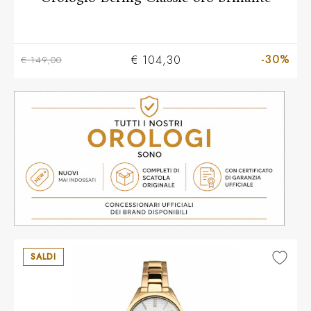
-30%
€ 104,30
€ 149,00
SALDI