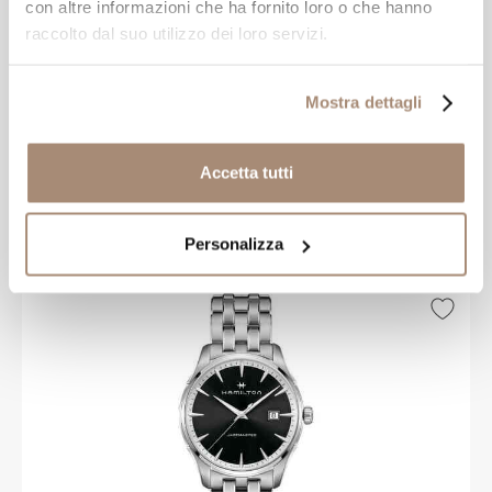
con altre informazioni che ha fornito loro o che hanno
raccolto dal suo utilizzo dei loro servizi.
HAMILTON
Mostra dettagli
Orologio Hamilton Boulton al quarzo
cinturino in pelle
Accetta tutti
-20%
€ 636,00
€ 795,00
Personalizza