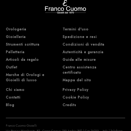
Orologeria
Termini d'uso
Gioielleria
Spedizione e resi
Strumenti scrittura
Condizioni di vendita
Pelletteria
Autenticità e garanzia
Articoli da regalo
Guida alle misure
Outlet
Centro assistenza
certificato
Marche di Orologi e
Gioielli di lusso
Mappa del sito
Chi siamo
Privacy Policy
Contatti
Cookie Policy
Blog
Credits
Franco Cuomo Gioielli
Via Regina Margherita, 87 - Corso Cavour, 120 Andria (BT) | Cap 76123 – Italy | Telefono: