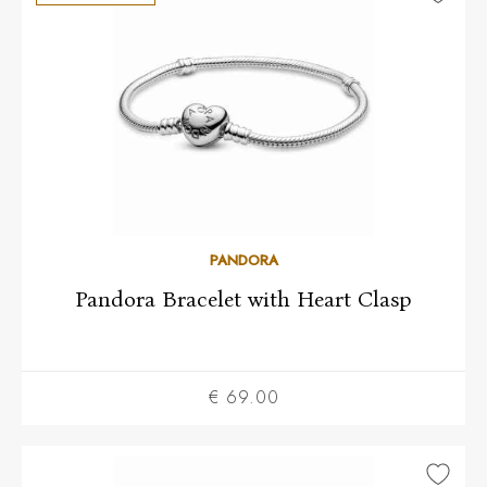
16
17
18
19
PANDORA
Pandora Bracelet with Heart Clasp
€ 69.00