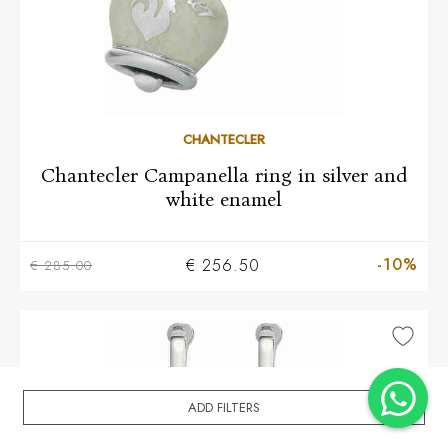
CHANTECLER
Chantecler Campanella ring in silver and
white enamel
10
12
13
15
18
-10%
€ 256.50
€ 285.00
ADD FILTERS