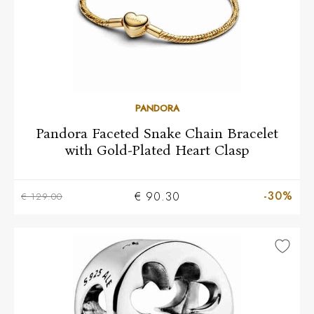
17
18
19
20
21
PANDORA
Pandora Faceted Snake Chain Bracelet
with Gold-Plated Heart Clasp
-30%
€ 90.30
€ 129.00