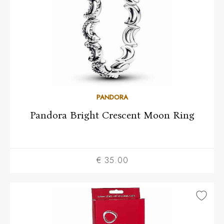
52
54
48
56
58
60
PANDORA
Pandora Bright Crescent Moon Ring
€ 35.00