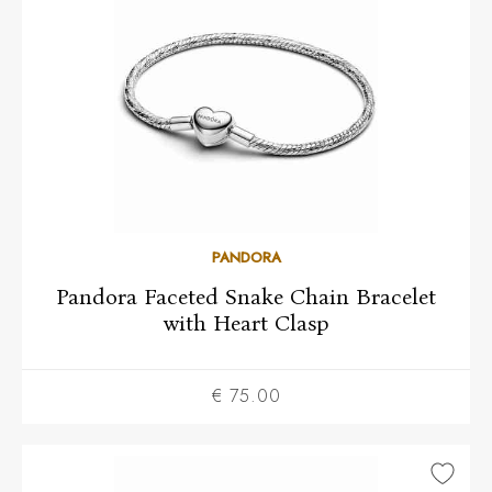
16
18
19
20
21
PANDORA
Pandora Faceted Snake Chain Bracelet
with Heart Clasp
€ 75.00