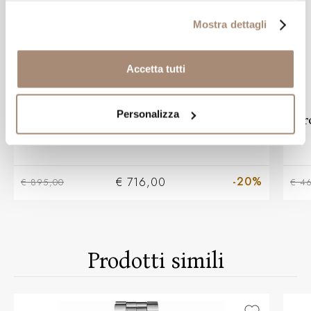
Mostra dettagli
Accetta tutti
HAMILTON
Personalizza
Orologio Hamilton Scuba Nero
Or
Turchese special edition
-20%
€ 716,00
€ 895,00
€ 4
Prodotti simili