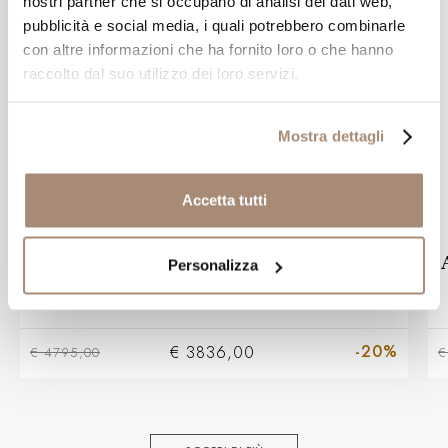
nostri partner che si occupano di analisi dei dati web,
pubblicità e social media, i quali potrebbero combinarle
con altre informazioni che ha fornito loro o che hanno
raccolto dal suo utilizzo dei loro servizi.
Mostra dettagli
Accetta tutti
SALVINI
Anello trilogy Salvini Daphne in oro
Personalizza
bianco e diamanti
-20%
€ 3836,00
€ 4795,00
€