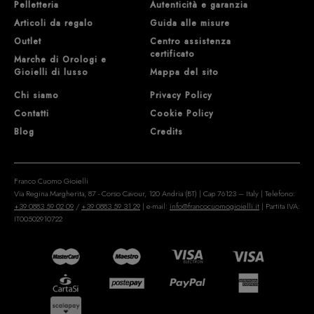
Pelletteria
Autenticità e garanzia
Articoli da regalo
Guida alle misure
Outlet
Centro assistenza
certificato
Marche di Orologi e
Gioielli di lusso
Mappa del sito
Chi siamo
Privacy Policy
Contatti
Cookie Policy
Blog
Credits
Franco Cuomo Gioielli
Via Regina Margherita, 87 - Corso Cavour, 120 Andria (BT) | Cap 76123 – Italy | Telefono:
+39 0883 59 02 09
/
+39 0883 59 31 29
| e-mail:
info@francocuomogioielli.it
| Partita IVA:
IT00502910722