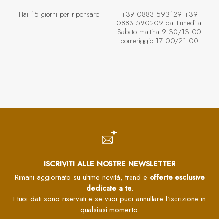
Hai 15 giorni per ripensarci
+39 0883 593129 +39
0883 590209 dal Lunedì al
Sabato mattina 9:30/13:00
pomeriggio 17:00/21:00
ISCRIVITI ALLE NOSTRE NEWSLETTER
Rimani aggiornato su ultime novità, trend e
offerte esclusive
dedicate a te
.
I tuoi dati sono riservati e se vuoi puoi annullare l'iscrizione in
qualsiasi momento.