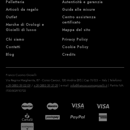
Pelletteria
Autenticità e garanzia
Articoli da regalo
Guida alle misure
Outlet
Centro assistenza
certificato
Marche di Orologi e
Gioielli di lusso
Mappa del sito
Chi siamo
Privacy Policy
Contatti
Cookie Policy
Blog
Credits
Franco Cuomo Gioielli
Via Regina Margherita, 87 - Corso Cavour, 120 Andria (BT) | Cap 76123 – Italy | Telefono:
+39 0883 59 02 09
/
+39 0883 59 31 29
| e-mail:
info@francocuomogioielli.it
| Partita IVA:
IT00502910722