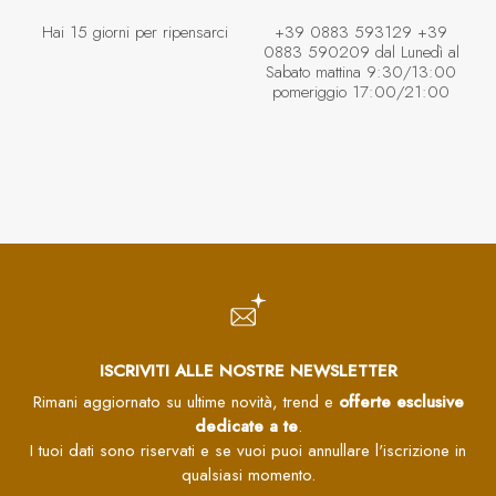
Hai 15 giorni per ripensarci
+39 0883 593129 +39
0883 590209 dal Lunedì al
Sabato mattina 9:30/13:00
pomeriggio 17:00/21:00
ISCRIVITI ALLE NOSTRE NEWSLETTER
Rimani aggiornato su ultime novità, trend e
offerte esclusive
dedicate a te
.
I tuoi dati sono riservati e se vuoi puoi annullare l'iscrizione in
qualsiasi momento.