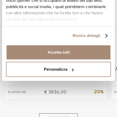
nostri partner che si occupano di analisi dei dati web,
pubblicità e social media, i quali potrebbero combinarle
con altre informazioni che ha fornito loro o che hanno
raccolto dal suo utilizzo dei loro servizi.
Mostra dettagli
Accetta tutti
SALVINI
Anello trilogy Salvini Daphne in oro
Personalizza
bianco e diamanti
-20%
€ 3836,00
€ 4795,00
€